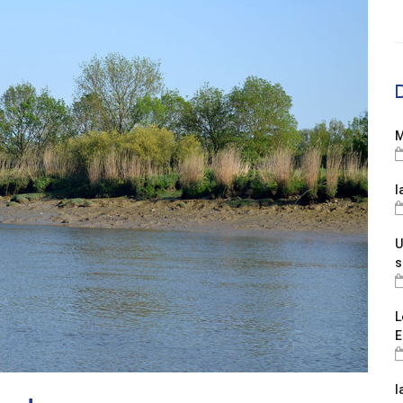
M
l
U
s
L
E
l