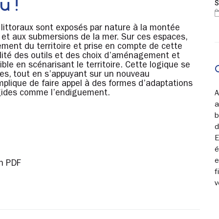
u !
S
 littoraux sont exposés par nature à la montée
 et aux submersions de la mer. Sur ces espaces,
ment du territoire et prise en compte de cette
bilité des outils et des choix d’aménagement et
ble en scénarisant le territoire. Cette logique se
ues, tout en s’appuyant sur un nouveau
 implique de faire appel à des formes d’adaptations
rigides comme l’endiguement.
A
a
b
d
E
é
e
n PDF
f
v