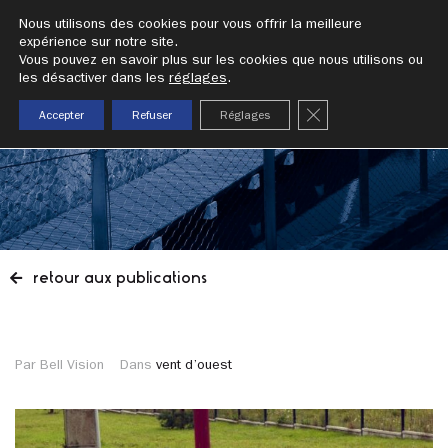
addrn
Nous utilisons des cookies pour vous offrir la meilleure
expérience sur notre site.
Vous pouvez en savoir plus sur les cookies que nous utilisons ou
publication
les désactiver dans les
réglages
.
fermer la bannièr
Accepter
Refuser
Réglages
retour aux publications
Par Bell Vision
Dans
vent d’ouest