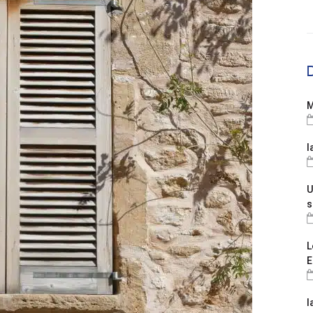
M
l
U
s
L
E
l