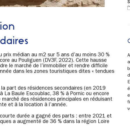
S
tion
daires
u prix médian au m2 sur 5 ans d’au moins 30 %
A
encore au Pouliguen (DV3F, 2022). Cette hausse
a
dre le marché de l’immobilier et rendre difficile
b
année dans les zones touristiques dites « tendues
d
E
e la part des résidences secondaires (en 2019
é
 à La Baule Escoublac, 38 % à Pornic ou encore
e
e marché des résidences principales en réduisant
f
te et à la location à l’année.
v
 courte durée a gagné des parts : entre 2021 et
tiques a augmenté de 36 % dans la région Loire